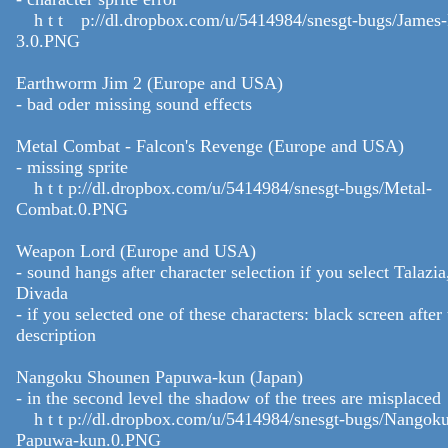
h t t p://dl.dropbox.com/u/5414984/snesgt-bugs/James
3.0.PNG
Earthworm Jim 2 (Europe and USA)
- bad oder missing sound effects
Metal Combat - Falcon's Revenge (Europe and USA)
- missing sprite
h t t p://dl.dropbox.com/u/5414984/snesgt-bugs/Metal-
Combat.0.PNG
Weapon Lord (Europe and USA)
- sound hangs after character selection if you select Talazia
Divada
- if you selected one of these characters: black screen after 
description
Nangoku Shounen Papuwa-kun (Japan)
- in the second level the shadow of the trees are misplaced
h t t p://dl.dropbox.com/u/5414984/snesgt-bugs/Nangok
Papuwa-kun.0.PNG