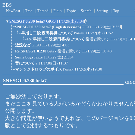
BBS
NewPost
┃
Tree
┃
Thread
┃
Plain
┃
Topic
┃
Search
┃
Setting
┃
Top
▼
SNESGT 0.230 beta7
GIGO
11/1/29(土) 3:34
SNESGT 0.230 beta7 (English version)
GIGO
11/1/29(土) 3:56
早指し二段 森田将棋について
Роман
11/2/2(水) 21:52
Re:早指し二段 森田将棋について
復活と聞いて
11/2/3(木) 14:
近況など
GIGO
11/1/29(土) 4:06
Re:SNESGT 0.230 beta7
復活と聞いて
11/1/29(土) 16:43
Some bugs
Jezze
11/1/29(土) 21:54
音について
a
11/1/30(日) 11:37
マジックドロップのボイス
Роман
11/2/2(水) 19:30
SNESGT 0.230 beta7
GIG
ご無沙汰しております。
まだここを見ている人がいるかどうかわかりませんが
公開します。
大きな問題が無いようであれば、このバージョンを0.2
版として公開するつもりです。