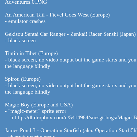
Adventures.0.PNG
An American Tail - Fievel Goes West (Europe)
- emulator crashes
Gekisou Sentai Car Ranger - Zenkai! Racer Senshi (Japan)
- black screen
Tintin in Tibet (Europe)
- black screen, no video output but the game starts and yo
the language blindly
Spirou (Europe)
- black screen, no video output but the game starts and yo
the language blindly
Magic Boy (Europe and USA)
- "magic-meter" sprite error
h t t p://dl.dropbox.com/u/5414984/snesgt-bugs/Magic-
James Pond 3 - Operation Starfish (aka. Operation Starfi5h
- character sprite error