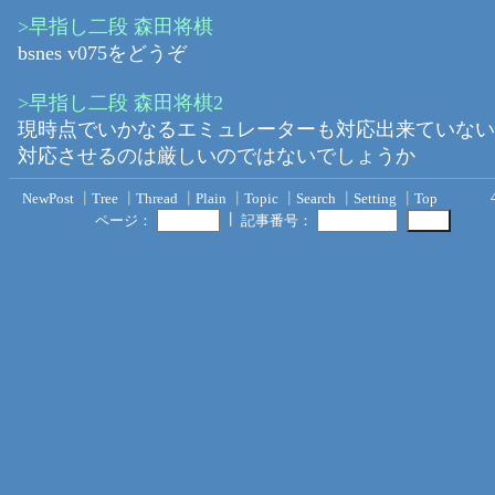
>早指し二段 森田将棋
bsnes v075をどうぞ
>早指し二段 森田将棋2
現時点でいかなるエミュレーターも対応出来ていない
対応させるのは厳しいのではないでしょうか
NewPost
┃
Tree
┃
Thread
┃
Plain
┃
Topic
┃
Search
┃
Setting
┃
Top
┃
ページ：
記事番号：