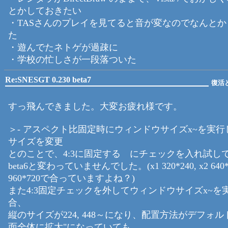
とかしておきたい
・TASさんのプレイを見てると音が変なのでなんと
た
・遊んでたネトゲが過疎に
・学校の忙しさが一段落ついた
Re:SNESGT 0.230 beta7
復活
すっ飛んできました。大変お疲れ様です。
＞- アスペクト比固定時にウィンドウサイズx~を実
サイズを変更
とのことで、4:3に固定する にチェックを入れ試し
beta6と変わっていませんでした。(x1 320*240, x2 640*4
960*720で合っていますよね？)
また4:3固定チェックを外してウィンドウサイズx~を
合、
縦のサイズが224, 448～になり、配置方法がデフォル
面全体に拡大"になっていても