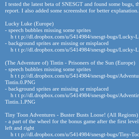
I tested the latest beta of SNESGT and found some bugs, tha
report. I also added some screenshot for better explanation.
Lucky Luke (Europe)
- speech bubbles missing some sprites
h t t p://dl.dropbox.com/u/5414984/snesgt-bugs/Lucky-
- background sprites are missing or misplaced
h t t p://dl.dropbox.com/u/5414984/snesgt-bugs/Lucky-
(The Adventure of) Tintin - Prisoners of the Sun (Europe)
- speech bubbles missing some sprites
h t t p://dl.dropbox.com/u/5414984/snesgt-bugs/Adventur
Tintin.0.PNG
- background sprites are missing or misplaced
h t t p://dl.dropbox.com/u/5414984/snesgt-bugs/Adventir
Tintin.1.PNG
Tiny Toon Adventures - Buster Busts Loose! (All Regions)
- a part of the wheel for the bonus game after the first level
left and right
h t t p://dl.dropbox.com/u/5414984/snesgt-bugs/Tiny-To