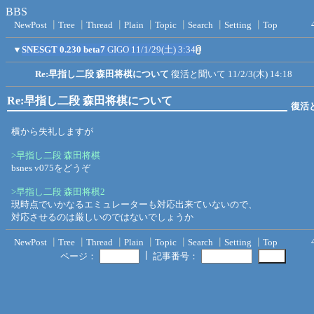
BBS
NewPost
┃
Tree
┃
Thread
┃
Plain
┃
Topic
┃
Search
┃
Setting
┃
Top
▼
SNESGT 0.230 beta7
GIGO
11/1/29(土) 3:34
Re:早指し二段 森田将棋について
復活と聞いて
11/2/3(木) 14:18
Re:早指し二段 森田将棋について
復活
横から失礼しますが
>早指し二段 森田将棋
bsnes v075をどうぞ
>早指し二段 森田将棋2
現時点でいかなるエミュレーターも対応出来ていないので、
対応させるのは厳しいのではないでしょうか
NewPost
┃
Tree
┃
Thread
┃
Plain
┃
Topic
┃
Search
┃
Setting
┃
Top
┃
ページ：
記事番号：