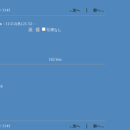
 / 1141
｜
←次へ
前へ→
н
- 11/2/2(水) 21:52 -
引用なし
162 hits
18
 / 1141
｜
←次へ
前へ→