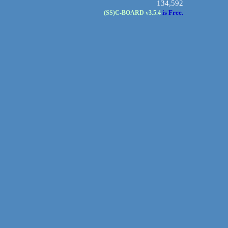
134,592
is Free.
(SS)C-BOARD
v3.5.4