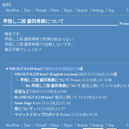
BBS
5
NewPost
┃
Tree
┃
Thread
┃
Plain
┃
Topic
┃
Search
┃
Setting
┃
Top
早指し二段 森田将棋について
Рома
報告です。
早指し二段 森田将棋で対局が始まらない。
早指し二段 森田将棋2で起動しないです。
修正可能でしょうか？
▼
SNESGT 0.230 beta7
GIGO
11/1/29(土) 3:34
SNESGT 0.230 beta7 (English version)
GIGO
11/1/29(土) 3:56
早指し二段 森田将棋について
Роман
11/2/2(水) 21:52
≪
Re:早指し二段 森田将棋について
復活と聞いて
11/2/3(木) 14:
近況など
GIGO
11/1/29(土) 4:06
Re:SNESGT 0.230 beta7
復活と聞いて
11/1/29(土) 16:43
Some bugs
Jezze
11/1/29(土) 21:54
音について
a
11/1/30(日) 11:37
マジックドロップのボイス
Роман
11/2/2(水) 19:30
5
NewPost
┃
Tree
┃
Thread
┃
Plain
┃
Topic
┃
Search
┃
Setting
┃
Top