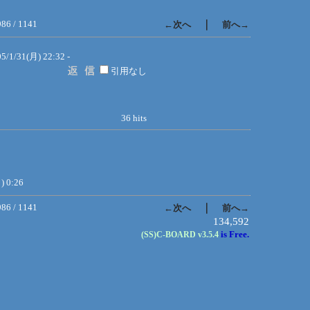
986 / 1141
｜
←次へ
前へ→
05/1/31(月) 22:32 -
引用なし
36 hits
) 0:26
986 / 1141
｜
←次へ
前へ→
134,592
is Free.
(SS)C-BOARD
v3.5.4