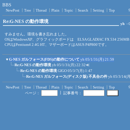
BBS
NewPost
┃
Tree
┃
Thread
┃
Plain
┃
Topic
┃
Search
┃
Setting
┃
Top
Re:G-NES の動作環境
yh
- 
すみません。環境を書き忘れました。
OSはWindowsXP、グラフィックボードは ELSA GLADIAC FX 534 256MB
CPUはPentium4 2.4G HT、マザーボードはASUS P4P800です。
▼
G-NES ガルフォース(FDS)の動作について
yh
05/1/31(月) 21:59
Re:G-NES の動作環境
yh
05/1/31(月) 22:32
≪
Re:G-NES の動作環境
GIGO
05/3/7(月) 1:47
Re:G-NES ガルフォース(ディスク版) 不具合の件
yh
05/3/14(月
NewPost
┃
Tree
┃
Thread
┃
Plain
┃
Topic
┃
Search
┃
Setting
┃
Top
┃
ページ：
記事番号：