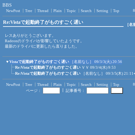
BBS
8
NewPost
┃
Tree
┃
Thread
┃
Plain
┃
Topic
┃
Search
┃
Setting
┃
Top
Re:Vistaで起動終了がものすごく遅い
［名
レスありがとうございます。
Radeonのドライバが影響していたようです。
最新のドライバに更新したら直りました。
▼
Vistaで起動終了がものすごく遅い
［名前なし］
09/3/3(火) 20:56
Re:Vistaで起動終了がものすごく遅い
ＶＶ
09/3/4(水) 9:53
Re:Vistaで起動終了がものすごく遅い
［名前なし］
09/3/5(木) 21:11
8
NewPost
┃
Tree
┃
Thread
┃
Plain
┃
Topic
┃
Search
┃
Setting
┃
Top
┃
ページ：
記事番号：