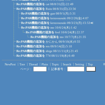
Re:PAR機能の追加を
cat
08/8/31(日) 22:49
Re:PAR機能の追加を
Ruin
08/8/31(日) 23:56
Re:PAR機能の追加を
gan
08/9/1(月) 5:31
Re:PAR機能の追加を
kenzosusuki
09/2/20(金) 4:07
Re:PAR機能の追加を
kenzosusuki
09/3/23(月) 15:53
≪
Re:PAR機能の追加を
mo
10/6/24(木) 1:42
Re:PAR機能の追加を
fool
10/6/24(木) 22:37
Re:PAR機能の追加を
mo
10/7/7(水) 21:35
Re:PAR機能の追加を
かにかん
08/9/10(水) 0:55
Re:PAR機能の追加を
ren
08/9/14(日) 5:10
Re:PAR機能の追加を
shige
08/11/11(火) 21:45
Re:PAR機能の追加を
774
08/11/19(水) 6:49
8
NewPost
┃
Tree
┃
Thread
┃
Plain
┃
Topic
┃
Search
┃
Setting
┃
Top
┃
ページ：
記事番号：