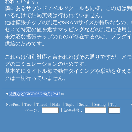
われています。
隣にあるサウンドノベルツクールも同様。この辺は判
いるだけで結局実装は行われていません。
他は拡張チップの判定やSRAMサイズが特殊なもの
セスで特定の値を返すマッピングなどの判定に使用し
未対応な拡張チップのものが存在するのは、プラグイ
供給のためです。
これらは個別対応と言われればその通りですが、メモ
グのエミュレーションのためです。
基本的にタイトル毎で動作タイミングや挙動を変える
クは一切行っていません。
▼
近況など
GIGO
06/2/6(月) 2:47
≪
NewPost
┃
Tree
┃
Thread
┃
Plain
┃
Topic
┃
Search
┃
Setting
┃
Top
┃
ページ：
記事番号：