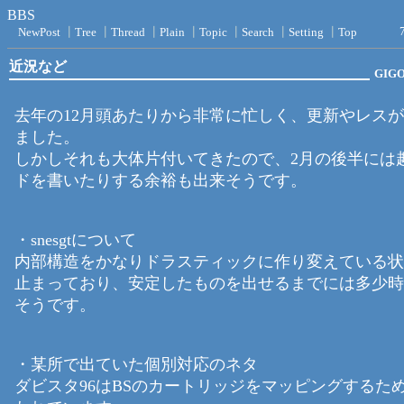
BBS
NewPost
┃
Tree
┃
Thread
┃
Plain
┃
Topic
┃
Search
┃
Setting
┃
Top
近況など
GIG
去年の12月頭あたりから非常に忙しく、更新やレス
ました。
しかしそれも大体片付いてきたので、2月の後半には
ドを書いたりする余裕も出来そうです。
・snesgtについて
内部構造をかなりドラスティックに作り変えている状
止まっており、安定したものを出せるまでには多少時
そうです。
・某所で出ていた個別対応のネタ
ダビスタ96はBSのカートリッジをマッピングするた