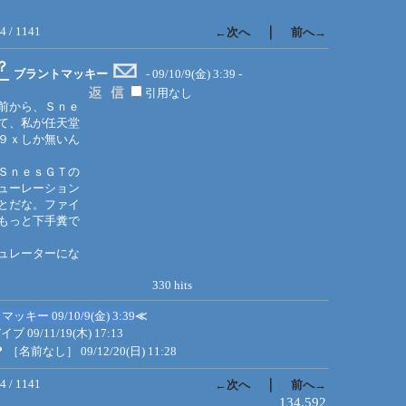
4 / 1141
｜
←次へ
前へ→
？
ブラントマッキー
- 09/10/9(金) 3:39 -
引用なし
前から、Ｓｎｅ
て、私が任天堂
９ｘしか無いん
ＳｎｅｓＧＴの
ューレーション
とだな。ファイ
もっと下手糞で
ュレーターにな
330 hits
トマッキー
09/10/9(金) 3:39
≪
デイブ
09/11/19(木) 17:13
？
［名前なし］
09/12/20(日) 11:28
4 / 1141
｜
←次へ
前へ→
134,592