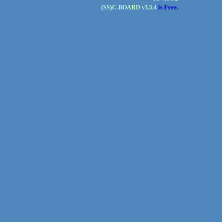
is Free.
(SS)C-BOARD
v3.5.4