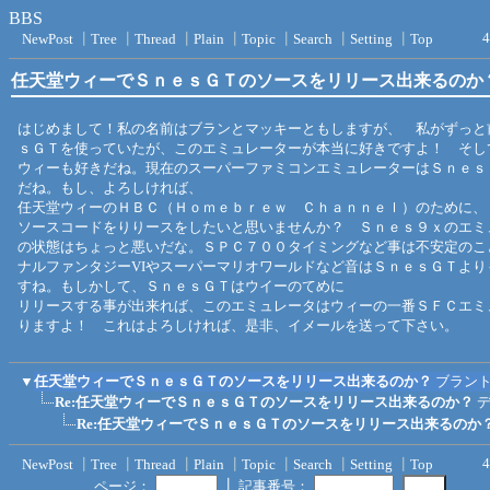
BBS
4
NewPost
┃
Tree
┃
Thread
┃
Plain
┃
Topic
┃
Search
┃
Setting
┃
Top
任天堂ウィーでＳｎｅｓＧＴのソースをリリース出来るのか
はじめまして！私の名前はブランとマッキーともしますが、 私がずっと
ｓＧＴを使っていたが、このエミュレーターが本当に好きですよ！ そし
ウィーも好きだね。現在のスーパーファミコンエミュレーターはＳｎｅｓ
だね。もし、よろしければ、
任天堂ウィーのＨＢＣ（Ｈｏｍｅｂｒｅｗ Ｃｈａｎｎｅｌ）のために、
ソースコードをりりースをしたいと思いませんか？ Ｓｎｅｓ９ｘのエミ
の状態はちょっと悪いだな。ＳＰＣ７００タイミングなど事は不安定のこ
ナルファンタジーVIやスーパーマリオワールドなど音はＳｎｅｓＧＴより
すね。もしかして、ＳｎｅｓＧＴはウイーのてめに
リリースする事が出来れば、このエミュレータはウィーの一番ＳＦＣエミ
りますよ！ これはよろしければ、是非、イメールを送って下さい。
▼
任天堂ウィーでＳｎｅｓＧＴのソースをリリース出来るのか？
ブラン
Re:任天堂ウィーでＳｎｅｓＧＴのソースをリリース出来るのか？
Re:任天堂ウィーでＳｎｅｓＧＴのソースをリリース出来るのか
4
NewPost
┃
Tree
┃
Thread
┃
Plain
┃
Topic
┃
Search
┃
Setting
┃
Top
┃
ページ：
記事番号：