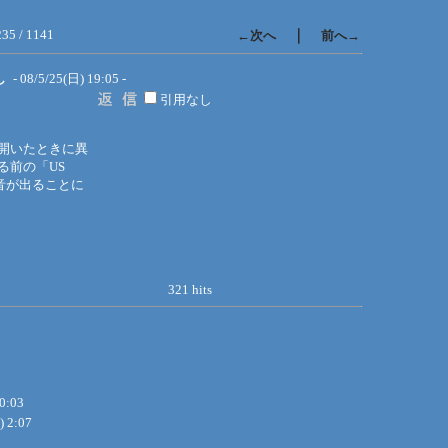
235 / 1141
｜
←次へ
前へ→
し
- 08/5/25(日) 19:05 -
引用なし
開いたときに異
る前の「US
音が出ることに
321 hits
0:03
) 2:07