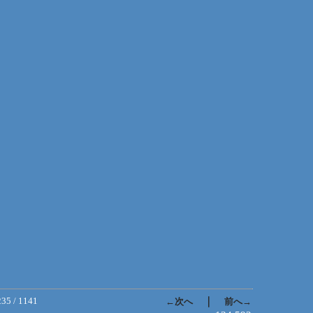
235 / 1141
｜
←次へ
前へ→