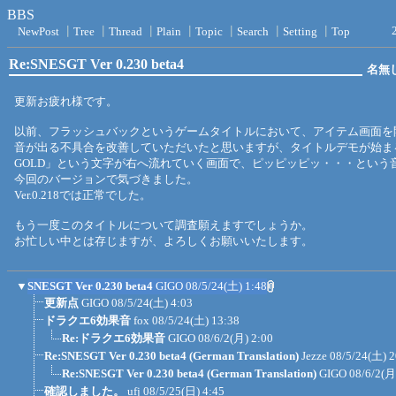
BBS
NewPost
┃
Tree
┃
Thread
┃
Plain
┃
Topic
┃
Search
┃
Setting
┃
Top
Re:SNESGT Ver 0.230 beta4
名無
更新お疲れ様です。
以前、フラッシュバックというゲームタイトルにおいて、アイテム画面を
音が出る不具合を改善していただいたと思いますが、タイトルデモが始ま
GOLD」という文字が右へ流れていく画面で、ピッピッピッ・・・という
今回のバージョンで気づきました。
Ver.0.218では正常でした。
もう一度このタイトルについて調査願えますでしょうか。
お忙しい中とは存じますが、よろしくお願いいたします。
▼
SNESGT Ver 0.230 beta4
GIGO
08/5/24(土) 1:48
更新点
GIGO
08/5/24(土) 4:03
ドラクエ6効果音
fox
08/5/24(土) 13:38
Re:ドラクエ6効果音
GIGO
08/6/2(月) 2:00
Re:SNESGT Ver 0.230 beta4 (German Translation)
Jezze
08/5/24(土) 2
Re:SNESGT Ver 0.230 beta4 (German Translation)
GIGO
08/6/2(月
確認しました。
ufj
08/5/25(日) 4:45