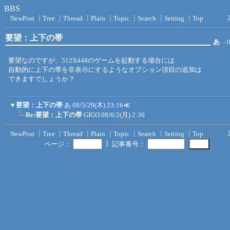
BBS
NewPost
┃
Tree
┃
Thread
┃
Plain
┃
Topic
┃
Search
┃
Setting
┃
Top
要望：上下の帯
あ
- 
要望なのですが、512X448のゲームを起動する場合には
自動的に上下の帯を非表示にするようなオプション項目の追加は
できますでしょうか？
▼
要望：上下の帯
あ
08/5/29(木) 23:16
≪
Re:要望：上下の帯
GIGO
08/6/2(月) 2:36
NewPost
┃
Tree
┃
Thread
┃
Plain
┃
Topic
┃
Search
┃
Setting
┃
Top
┃
ページ：
記事番号：