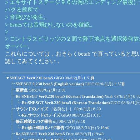
> エキサイトステージ９６の例のエンディング最後
バグる箇所で
> 音飛びが発生。
> bsnesでは音飛びしないのを確認。
>
> コントラスピリッツの２面で降下地点を選択後何
オーバー。
これらについては，おそらくbeta6 で直っていると思
認してみてください．
▼
SNESGT Ver0.230 beta5
GIGO
08/6/2(月) 1:51
SNESGT 0.230 beta5 (English version)
GIGO
08/6/2(月) 1:57
更新点
GIGO
08/6/2(月) 3:01
Re:SNESGT Ver0.230 beta5 (Korean Translation)
Noah
08/6/2(月) 6:5
Re:SNESGT Ver0.230 beta5 (Korean Translation)
GIGO
08/8/31(日
サウンドのノイズ
［名前なし］
08/6/2(月) 8:30
Re:サウンドのノイズ
GIGO
08/8/31(日) 3:15
修正確認＆バグ報告
ufj
08/6/2(月) 9:10
Re:修正確認＆バグ報告
GIGO
08/8/31(日) 3:16
≪
Re:SNESGT Ver0.230 beta5
Dery
08/6/2(月) 19:48