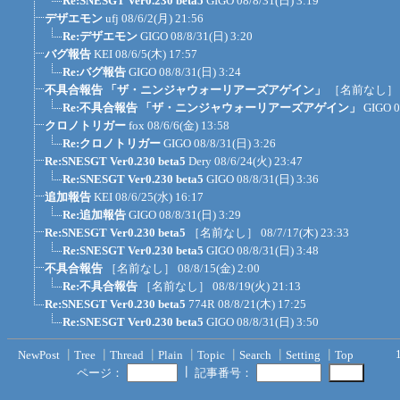
Re:SNESGT Ver0.230 beta5
GIGO
08/8/31(日) 3:19
デザエモン
ufj
08/6/2(月) 21:56
Re:デザエモン
GIGO
08/8/31(日) 3:20
バグ報告
KEI
08/6/5(木) 17:57
Re:バグ報告
GIGO
08/8/31(日) 3:24
不具合報告 「ザ・ニンジャウォーリアーズアゲイン」
［名前なし］
Re:不具合報告 「ザ・ニンジャウォーリアーズアゲイン」
GIGO
0
クロノトリガー
fox
08/6/6(金) 13:58
Re:クロノトリガー
GIGO
08/8/31(日) 3:26
Re:SNESGT Ver0.230 beta5
Dery
08/6/24(火) 23:47
Re:SNESGT Ver0.230 beta5
GIGO
08/8/31(日) 3:36
追加報告
KEI
08/6/25(水) 16:17
Re:追加報告
GIGO
08/8/31(日) 3:29
Re:SNESGT Ver0.230 beta5
［名前なし］
08/7/17(木) 23:33
Re:SNESGT Ver0.230 beta5
GIGO
08/8/31(日) 3:48
不具合報告
［名前なし］
08/8/15(金) 2:00
Re:不具合報告
［名前なし］
08/8/19(火) 21:13
Re:SNESGT Ver0.230 beta5
774R
08/8/21(木) 17:25
Re:SNESGT Ver0.230 beta5
GIGO
08/8/31(日) 3:50
NewPost
┃
Tree
┃
Thread
┃
Plain
┃
Topic
┃
Search
┃
Setting
┃
Top
┃
ページ：
記事番号：