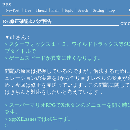
BBS
NewPost
┃
Tree
┃
Thread
┃
Plain
┃
Topic
┃
Search
┃
Setting
┃
Top
Re:修正確認＆バグ報告
GIG
▼ufjさん：
> スターフォックス１・２、ワイルドトラックス等SUP
プタイトルで
> ゲームスピードが異常に速くなります。
問題の原因は把握しているのですが，解決するためには
ュレーションの実装を1から作り直すレベルの変更が
め，今回は修正を見送っています．この問題に関して
はきちんと対応をしたいと考えています．
> スーパーマリオRPGでXボタンのメニューを開く時
発生。
> xppXE,zsnesでは発生せず。
>