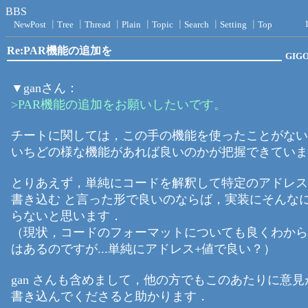
BBS
NewPost
┃
Tree
┃
Thread
┃
Plain
┃
Topic
┃
Search
┃
Setting
┃
Top
Re:PAR機能の追加を
GIG
▼ganさん：
>PAR機能の追加をお願いしたいです。
チートに関しては，この手の機能を使ったことがない
いちどの様な機能があれば良いのかが把握できていま
とりあえず，単純にコードを解釈して特定のアドレス
書き込む と言った形で良いのならば，実装にそんな
らないと思います．
（現状，コードのフォーマットについても良くわから
はあるのですが...単純にアドレス+値で良い？）
gan さんも含めまして，他の方でもこのあたりに意
書き込んでくださると助かります．