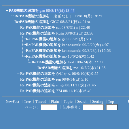
▼
PAR機能の追加を
gan
08/8/17(日) 13:47
Re:PAR機能の追加を
［名前なし］
08/8/18(月) 19:25
Re:PAR機能の追加を
GIGO
08/8/31(日) 4:01
≪
Re:PAR機能の追加を
cat
08/8/31(日) 22:49
Re:PAR機能の追加を
Ruin
08/8/31(日) 23:56
Re:PAR機能の追加を
gan
08/9/1(月) 5:31
Re:PAR機能の追加を
kenzosusuki
09/2/20(金) 4:07
Re:PAR機能の追加を
kenzosusuki
09/3/23(月) 15:53
Re:PAR機能の追加を
mo
10/6/24(木) 1:42
Re:PAR機能の追加を
fool
10/6/24(木) 22:37
Re:PAR機能の追加を
mo
10/7/7(水) 21:35
Re:PAR機能の追加を
かにかん
08/9/10(水) 0:55
Re:PAR機能の追加を
ren
08/9/14(日) 5:10
Re:PAR機能の追加を
shige
08/11/11(火) 21:45
Re:PAR機能の追加を
774
08/11/19(水) 6:49
NewPost
┃
Tree
┃
Thread
┃
Plain
┃
Topic
┃
Search
┃
Setting
┃
Top
┃
ページ：
記事番号：