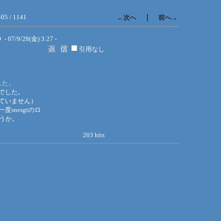
405 / 1141
｜
←次へ
前へ→
O
- 07/9/28(金) 3:27 -
引用なし
。
した。
でした。
ていません）
nesgtのロ
うか。
203 hits