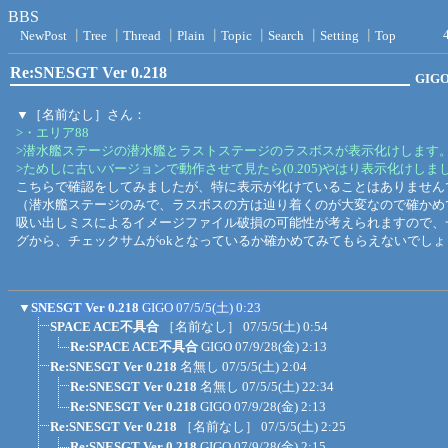
BBS
NewPost
┃
Tree
┃
Thread
┃
Plain
┃
Topic
┃
Search
┃
Setting
┃
Top
Re:SNESGT Ver 0.218
GIG
▼［名前なし］さん：
>・エリア88
>潜水艦ステージの潜水艦とラストステージのラスボスが表示化けします
>ためしに古いバージョンで動作させて見たら(0.205)やはり表示化けしま
こちらで確認をしてみましたが、特に表示が化けていることはありません
（潜水艦ステージのみで、ラスボスの方は辿り着くのが大変なので確かめ
吸い出しミスによるイメージファイル破損の可能性が考えられますので、一度s
グから、チェックサムがokとなっているか確かめてみてもらえないでしょ
▼
SNESGT Ver 0.218
GIGO
07/5/5(土) 0:23
SPACE ACE不具合
［名前なし］
07/5/5(土) 0:54
Re:SPACE ACE不具合
GIGO
07/9/28(金) 2:13
Re:SNESGT Ver 0.218
名無し
07/5/5(土) 2:04
Re:SNESGT Ver 0.218
名無し
07/5/5(土) 22:34
Re:SNESGT Ver 0.218
GIGO
07/9/28(金) 2:13
Re:SNESGT Ver 0.218
［名前なし］
07/5/5(土) 2:25
Re:SNESGT Ver 0.218
GIGO
07/9/28(金) 2:15