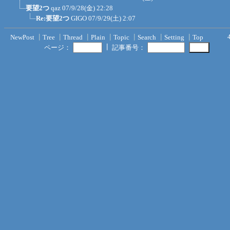
要望2つ
qaz
07/9/28(金) 22:28
Re:要望2つ
GIGO
07/9/29(土) 2:07
NewPost
┃
Tree
┃
Thread
┃
Plain
┃
Topic
┃
Search
┃
Setting
┃
Top
┃
ページ：
記事番号：