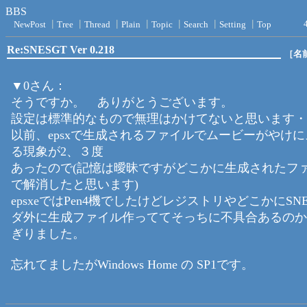
BBS
NewPost
┃
Tree
┃
Thread
┃
Plain
┃
Topic
┃
Search
┃
Setting
┃
Top
Re:SNESGT Ver 0.218
［名
▼0さん：
そうですか。 ありがとうございます。
設定は標準的なもので無理はかけてないと思います・
以前、epsxで生成されるファイルでムービーがやけ
る現象が2、３度
あったので(記憶は曖昧ですがどこかに生成されたフ
で解消したと思います)
epsxeではPen4機でしたけどレジストリやどこかにSN
ダ外に生成ファイル作っててそっちに不具合あるのか
ぎりました。
忘れてましたがWindows Home の SP1です。