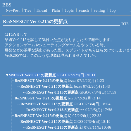
BBS
NewPost
┃
Tree
┃
Thread
┃
Plain
┃
Topic
┃
Search
┃
Setting
┃
Top
Re:SNESGT Ver 0.215の更新点
RT3
はじめまして
早速Ver0.215を試して気付いた点がありましたので報告します。
アクションゲームやシューティングゲームをやっている時、
爆発などの派手な演出があった際、スプライトがちらほら欠けてしまいま
Ver0.205では、このような現象は見られませんでした。
▼
SNESGT Ver 0.215の更新点
GIGO
07/2/25(日) 20:11
Re:SNESGT Ver 0.215の更新点
Jezze
07/2/26(月) 1:23
Re:SNESGT Ver 0.215の更新点
Jezze
07/2/26(月) 1:43
Re:SNESGT Ver 0.215の更新点
GIGO
07/3/4(日) 17:59
Re:SNESGT Ver 0.215の更新点
ten
07/2/26(月) 3:14
Re:SNESGT Ver 0.215の更新点
GIGO
07/3/4(日) 18:04
Re:SNESGT Ver 0.215の更新点
ten
07/3/5(月) 17:58
Re:SNESGT Ver 0.215の更新点
幻
07/2/26(月) 22:35
Re:SNESGT Ver 0.215の更新点
GIGO
07/3/4(日) 18:19
Re:SNESGT Ver 0.215の更新点
幻
07/3/11(日) 0:46