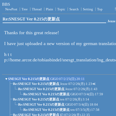
BBS
NewPost
┃
Tree
┃
Thread
┃
Plain
┃
Topic
┃
Search
┃
Setting
┃
Top
Re:SNESGT Ver 0.215の更新点
Jezze
Thanks for this great release!
I have just uploaded a new version of my german translatio
h t t
p://home.arcor.de/tobiasbindel/snesgt_translation/lng_deut
▼
SNESGT Ver 0.215の更新点
GIGO
07/2/25(日) 20:11
Re:SNESGT Ver 0.215の更新点
Jezze
07/2/26(月) 1:23
≪
Re:SNESGT Ver 0.215の更新点
Jezze
07/2/26(月) 1:43
Re:SNESGT Ver 0.215の更新点
GIGO
07/3/4(日) 17:59
Re:SNESGT Ver 0.215の更新点
ten
07/2/26(月) 3:14
Re:SNESGT Ver 0.215の更新点
GIGO
07/3/4(日) 18:04
Re:SNESGT Ver 0.215の更新点
ten
07/3/5(月) 17:58
Re:SNESGT Ver 0.215の更新点
幻
07/2/26(月) 22:35