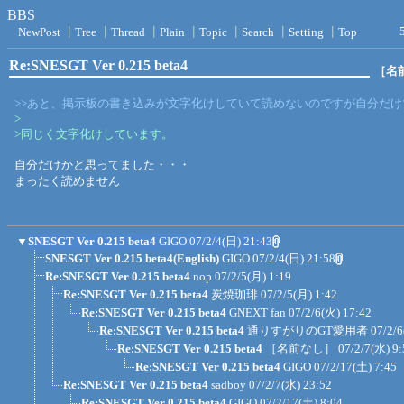
BBS
NewPost
┃
Tree
┃
Thread
┃
Plain
┃
Topic
┃
Search
┃
Setting
┃
Top
Re:SNESGT Ver 0.215 beta4
［名
>>あと、掲示板の書き込みが文字化けしていて読めないのですが自分だけ
>
>同じく文字化けしています。
自分だけかと思ってました・・・
まったく読めません
▼
SNESGT Ver 0.215 beta4
GIGO
07/2/4(日) 21:43
SNESGT Ver 0.215 beta4(English)
GIGO
07/2/4(日) 21:58
Re:SNESGT Ver 0.215 beta4
nop
07/2/5(月) 1:19
Re:SNESGT Ver 0.215 beta4
炭焼珈琲
07/2/5(月) 1:42
Re:SNESGT Ver 0.215 beta4
GNEXT fan
07/2/6(火) 17:42
Re:SNESGT Ver 0.215 beta4
通りすがりのGT愛用者
07/2/6
Re:SNESGT Ver 0.215 beta4
［名前なし］
07/2/7(水) 9:
Re:SNESGT Ver 0.215 beta4
GIGO
07/2/17(土) 7:45
Re:SNESGT Ver 0.215 beta4
sadboy
07/2/7(水) 23:52
Re:SNESGT Ver 0.215 beta4
GIGO
07/2/17(土) 8:04