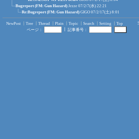
Bugreport (FM: Gun Hazard)
Jezze
07/2/7(水) 22:21
Re:Bugreport (FM: Gun Hazard)
GIGO
07/2/17(土) 8:01
NewPost
┃
Tree
┃
Thread
┃
Plain
┃
Topic
┃
Search
┃
Setting
┃
Top
┃
ページ：
記事番号：