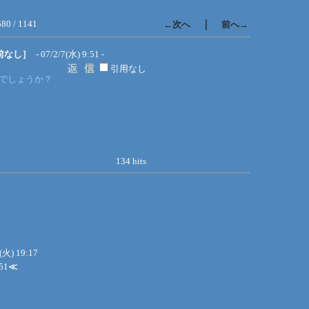
580 / 1141
｜
←次へ
前へ→
前なし］
- 07/2/7(水) 9:51 -
引用なし
でしょうか？
134 hits
(火) 19:17
51
≪