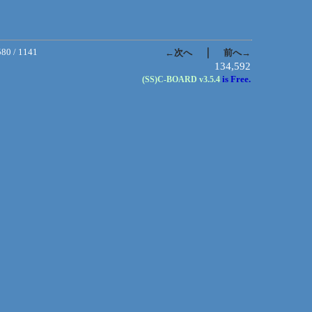
580 / 1141
｜
←次へ
前へ→
134,592
is Free.
(SS)C-BOARD
v3.5.4