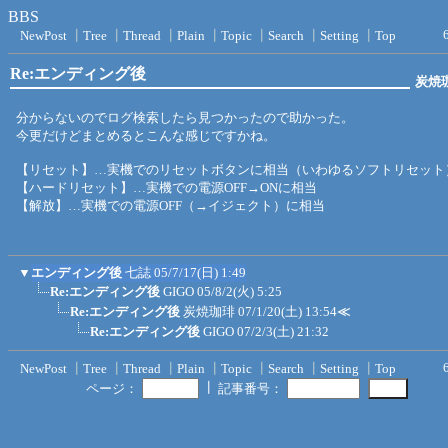
BBS
NewPost
┃
Tree
┃
Thread
┃
Plain
┃
Topic
┃
Search
┃
Setting
┃
Top
Re:エンディング後
炭焼
分からないのでログ検索したら見つかったので助かった。
今更だけどまとめるとこんな感じですかね。
【リセット】…実機でのリセットボタンに相当（いわゆるソフトリセット
【ハードリセット】…実機での電源OFF→ONに相当
【解放】…実機での電源OFF（→イジェクト）に相当
▼
エンディング後
七誌
05/7/17(日) 1:49
Re:エンディング後
GIGO
05/8/2(火) 5:25
Re:エンディング後
炭焼珈琲
07/1/20(土) 13:54
≪
Re:エンディング後
GIGO
07/2/3(土) 21:32
NewPost
┃
Tree
┃
Thread
┃
Plain
┃
Topic
┃
Search
┃
Setting
┃
Top
┃
ページ：
記事番号：