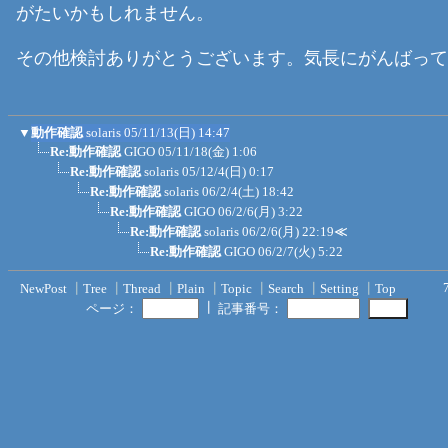
がたいかもしれません。
その他検討ありがとうございます。気長にがんばって
▼
動作確認
solaris
05/11/13(日) 14:47
Re:動作確認
GIGO
05/11/18(金) 1:06
Re:動作確認
solaris
05/12/4(日) 0:17
Re:動作確認
solaris
06/2/4(土) 18:42
Re:動作確認
GIGO
06/2/6(月) 3:22
Re:動作確認
solaris
06/2/6(月) 22:19
≪
Re:動作確認
GIGO
06/2/7(火) 5:22
NewPost
┃
Tree
┃
Thread
┃
Plain
┃
Topic
┃
Search
┃
Setting
┃
Top
┃
ページ：
記事番号：