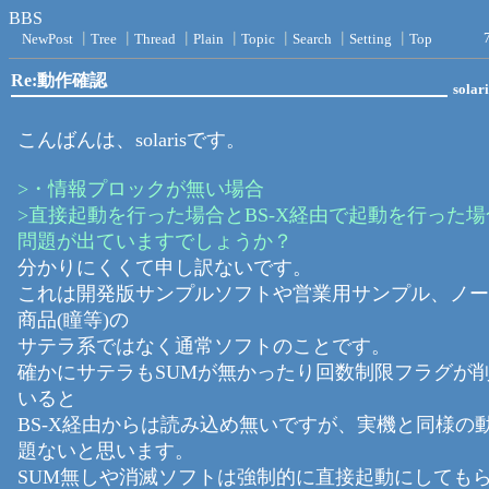
BBS
NewPost
┃
Tree
┃
Thread
┃
Plain
┃
Topic
┃
Search
┃
Setting
┃
Top
Re:動作確認
solari
こんばんは、solarisです。
>・情報プロックが無い場合
>直接起動を行った場合とBS-X経由で起動を行った
問題が出ていますでしょうか？
分かりにくくて申し訳ないです。
これは開発版サンプルソフトや営業用サンプル、ノー
商品(瞳等)の
サテラ系ではなく通常ソフトのことです。
確かにサテラもSUMが無かったり回数制限フラグが
いると
BS-X経由からは読み込め無いですが、実機と同様の
題ないと思います。
SUM無しや消滅ソフトは強制的に直接起動にしても