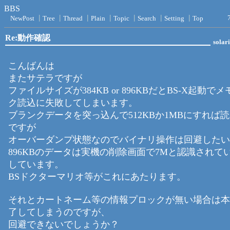
BBS
NewPost
┃
Tree
┃
Thread
┃
Plain
┃
Topic
┃
Search
┃
Setting
┃
Top
Re:動作確認
solari
こんばんは
またサテラですが
ファイルサイズが384KB or 896KBだとBS-X起動で
ク読込に失敗してしまいます。
ブランクデータを突っ込んで512KBか1MBにすれば
ですが
オーバーダンプ状態なのでバイナリ操作は回避したい
896KBのデータは実機の削除画面で7Mと認識されて
しています。
BSドクターマリオ等がこれにあたります。
それとカートネーム等の情報プロックが無い場合は本
了してしまうのですが、
回避できないでしょうか？