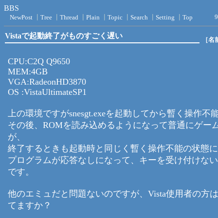
BBS
9
NewPost
┃
Tree
┃
Thread
┃
Plain
┃
Topic
┃
Search
┃
Setting
┃
Top
Vistaで起動終了がものすごく遅い
［名
CPU:C2Q Q9650
MEM:4GB
VGA:RadeonHD3870
OS :VistaUltimateSP1
上の環境ですがsnesgt.exeを起動してから暫く操作不
その後、ROMを読み込めるようになって普通にゲー
が、
終了するときも起動時と同じく暫く操作不能の状態に
プログラムが応答なしになって、キーを受け付けない
です。
他のエミュだと問題ないのですが、Vista使用者の方
てますか？