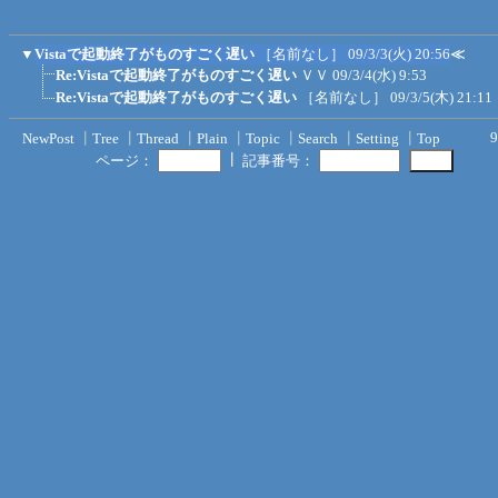
▼
Vistaで起動終了がものすごく遅い
［名前なし］
09/3/3(火) 20:56
≪
Re:Vistaで起動終了がものすごく遅い
ＶＶ
09/3/4(水) 9:53
Re:Vistaで起動終了がものすごく遅い
［名前なし］
09/3/5(木) 21:11
9
NewPost
┃
Tree
┃
Thread
┃
Plain
┃
Topic
┃
Search
┃
Setting
┃
Top
┃
ページ：
記事番号：