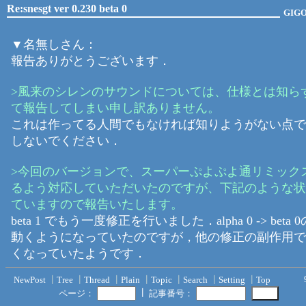
Re:snesgt ver 0.230 beta 0
GIG
▼名無しさん：
報告ありがとうございます．
>風来のシレンのサウンドについては、仕様とは知ら
て報告してしまい申し訳ありません。
これは作ってる人間でもなければ知りようがない点で
しないでください．
>今回のバージョンで、スーパーぷよぷよ通リミック
るよう対応していただいたのですが、下記のような状
ていますので報告いたします。
beta 1 でもう一度修正を行いました．alpha 0 -> beta
動くようになっていたのですが，他の修正の副作用で
くなっていたようです．
NewPost
┃
Tree
┃
Thread
┃
Plain
┃
Topic
┃
Search
┃
Setting
┃
Top
┃
ページ：
記事番号：