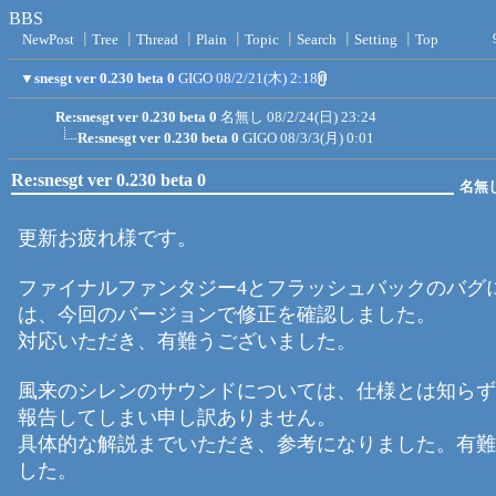
BBS
NewPost
┃
Tree
┃
Thread
┃
Plain
┃
Topic
┃
Search
┃
Setting
┃
Top
▼
snesgt ver 0.230 beta 0
GIGO
08/2/21(木) 2:18
Re:snesgt ver 0.230 beta 0
名無し
08/2/24(日) 23:24
Re:snesgt ver 0.230 beta 0
GIGO
08/3/3(月) 0:01
Re:snesgt ver 0.230 beta 0
名無
更新お疲れ様です。
ファイナルファンタジー4とフラッシュバックのバグ
は、今回のバージョンで修正を確認しました。
対応いただき、有難うございました。
風来のシレンのサウンドについては、仕様とは知らず
報告してしまい申し訳ありません。
具体的な解説までいただき、参考になりました。有難
した。