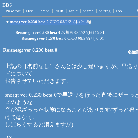
BBS
NewPost
┃
Tree
┃
Thread
┃
Plain
┃
Topic
┃
Search
┃
Setting
┃
Top
▼
snesgt ver 0.230 beta 0
GIGO
08/2/21(木) 2:18
Re:snesgt ver 0.230 beta 0
名無言
08/2/24(日) 15:31
Re:snesgt ver 0.230 beta 0
GIGO
08/3/3(月) 0:01
Re:snesgt ver 0.230 beta 0
名無
上記の［名前なし］さんとは少し違いますが、早送り
ドについて
報告させていただきます。
snesgt ver 0.230 beta 0で早送りを行った直後にザ
ズのような
音が混ざっった状態になることがあります(ずっと鳴
けではなく、
しばらくすると消えますが)。
P.S.