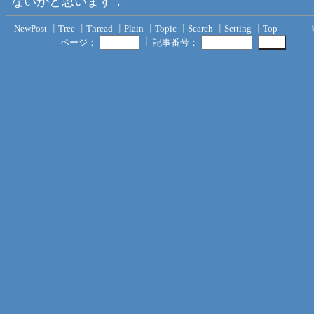
ないかと思います．
NewPost
┃
Tree
┃
Thread
┃
Plain
┃
Topic
┃
Search
┃
Setting
┃
Top
┃
ページ：
記事番号：