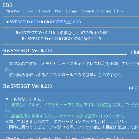
BBS
NewPost
┃
Tree
┃
Thread
┃
Plain
┃
Topic
┃
Search
┃
Setting
┃
Top
▼
SNESGT Ver 0.218
GIGO
07/5/5(土) 0:23
Re:SNESGT Ver 0.218
［名前なし］
07/5/5(土) 5:08
Re:SNESGT Ver 0.218
GIGO
07/9/28(金) 2:15
Re:SNESGT Ver 0.218
［名
要望なのですが、メモリビューアに表示アドレス指定を追加していただ
か。
該当箇所を表示するのにスクロールのみでは辛いものですから。
Re:SNESGT Ver 0.218
GIG
▼［名前なし］さん：
> 要望なのですが、メモリビューアに表示アドレス指定を追加していた
か。
> 該当箇所を表示するのにスクロールのみでは辛いものですから。
追加しておきましたので、次のバージョンの公開をお待ちください。
（同時に四つまでビューアを開ける等、いくつか他にも機能も追加してお
NewPost
┃
Tree
┃
Thread
┃
Plain
┃
Topic
┃
Search
┃
Setting
┃
Top