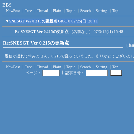
BBS
NewPost
┃
Tree
┃
Thread
┃
Plain
┃
Topic
┃
Search
┃
Setting
┃
Top
▼
SNESGT Ver 0.215の更新点
GIGO
07/2/25(日) 20:11
Re:SNESGT Ver 0.215の更新点
［名前なし］
07/3/12(月) 15:48
Re:SNESGT Ver 0.215の更新点
［名
返信が遅れてすみません。0.216で直っていました。ありがとうございま
NewPost
┃
Tree
┃
Thread
┃
Plain
┃
Topic
┃
Search
┃
Setting
┃
Top
┃
ページ：
記事番号：