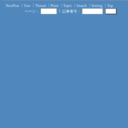
NewPost
┃
Tree
┃
Thread
┃
Plain
┃
Topic
┃
Search
┃
Setting
┃
Top
┃
ページ：
記事番号：