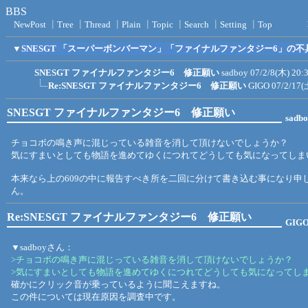
BBS
NewPost
┃
Tree
┃
Thread
┃
Plain
┃
Topic
┃
Search
┃
Setting
┃
Top
▼
SNESGT 「スーパーボンバーマン」「ファイナルファンタジー6」の
SNESGT ファイナルファンタジー6 修正願い
sadboy
07/2/8(木) 20:
Re:SNESGT ファイナルファンタジー6 修正願い
GIGO
07/2/17(
SNESGT ファイナルファンタジー6 修正願い
sadb
チョコボの鳴き声に混じっている雑音を消して頂けないでしょうか？
気にすまいとしても物語を進めてゆくにつれてどうしても気になってしま
本来なら上の609の中に報告すべき所を二回に分けて書き込む事になり申
ん。
Re:SNESGT ファイナルファンタジー6 修正願い
GIG
▼sadboyさん：
>チョコボの鳴き声に混じっている雑音を消して頂けないでしょうか？
>気にすまいとしても物語を進めてゆくにつれてどうしても気になってし
確かにクリック音が乗っているように聞こえますね。
この件については現在原因を調査中です。