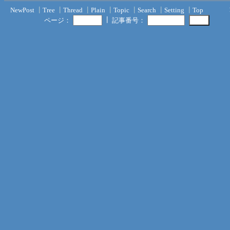
NewPost
┃
Tree
┃
Thread
┃
Plain
┃
Topic
┃
Search
┃
Setting
┃
Top
┃
ページ：
記事番号：