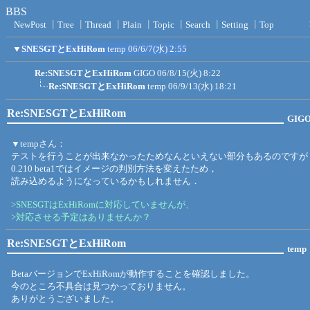
BBS
NewPost
┃
Tree
┃
Thread
┃
Plain
┃
Topic
┃
Search
┃
Setting
┃
Top
▼
SNESGTとExHiRom
temp
06/6/7(水) 2:55
Re:SNESGTとExHiRom
GIGO
06/8/15(火) 8:22
Re:SNESGTとExHiRom
temp
06/9/13(水) 18:21
Re:SNESGTとExHiRom
GIG
▼tempさん：
テストを行うことが出来なかったためなんといえない部分もあるのですが
0.210 beta1ではイメージの判別方法を変えたため，
読み込めるようになっているかもしれません．
>SNESGTはExHiRomに対応していませんが、
>対応させる予定はありませんか？
Re:SNESGTとExHiRom
temp
BetaバージョンでExHiRomが動作することを確認しました。
今のところ不具合は見つかっておりません。
ありがとうございました。