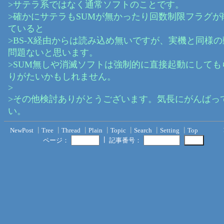
>サテラ系ではなく通常ソフトのことです。
>確かにサテラもSUMが無かったり回数制限フラグが
ていると
>BS-X経由からは読み込め無いですが、実機と同様
問題ないと思います。
>SUM無しや消滅ソフトは強制的に直接起動にしても
りがたいかもしれません。
>
>その他検討ありがとうございます。気長にがんばっ
い。
NewPost
┃
Tree
┃
Thread
┃
Plain
┃
Topic
┃
Search
┃
Setting
┃
Top
┃
ページ：
記事番号：