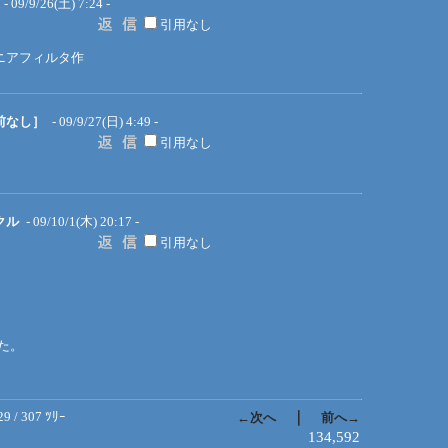
- 09/9/26(土) 7:24 -
引用なし
ニアフィルタ作
前なし］
- 09/9/27(日) 4:49 -
引用なし
クル
- 09/10/1(木) 20:17 -
引用なし
した。
29 / 307 ﾂﾘｰ
｜
←次へ
前へ→
134,592