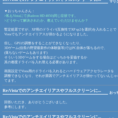
マリ
▼おっちゃんさん：
>私もVistaにて(Radeon HD 4850)同じ症状です。
>どうやって解決されたか、教えていただけませんか？
暫定処置ですが、XP用のドライバ(互換性でXP sp2を選択)を入れることで
Vistaでもアンチエイリアスが掛かるようになりました。
但し、GPUの調整をすることができなくなったり、
3Dゲーム(信長の野望最新作の体験版等)ではPC自体が落ちるので、
(落ちないゲームもあります)
そういう3Dゲームをする場合はどっちかを妥協するか
其の都度ドライバを入れ替える必要があります。
画面設定でVista用のドライバを入れるとハードウェアアクセラレータを
調整できなくなり、それが原因でアンチエイリアスが掛かってないんじゃ
てます。
Re:Vistaでのアンチエイリアスやフルスクリーンに...
おっ
回答いただき、ありがとうございました。
参考にします。
Re:Vistaでのアンチエイリアスやフルスクリーンに...