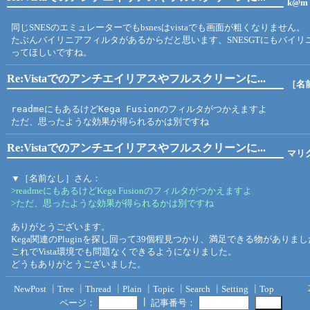
k@m
同じSNESのエミュレーターでもbsnesはvistaでも画面が粗くなりません。
たぶんバイリニアフィルタがあるからだと思います、SNESGTにもバイリ
ってほしいですね。
Re:Vistaでのアンチエイリアスやフルスクリーンに...
［名
readmeにもあるけどKega Fusionのフィルタがつかえますよ
ただ、思ったような効果が得られるかは別ですね
Re:Vistaでのアンチエイリアスやフルスクリーンに...
マリ
▼［名前なし］さん：
>readmeにもあるけどKega Fusionのフィルタがつかえますよ
>ただ、思ったような効果が得られるかは別ですね
ありがとうございます。
Kega関連のPluginを探し回って39個程見つかり、満足できる物がありま
これでVista環境でも問題なくできるようになりました。
どうもありがとうございました。
NewPost
┃
Tree
┃
Thread
┃
Plain
┃
Topic
┃
Search
┃
Setting
┃
Top
┃
ページ：
記事番号：