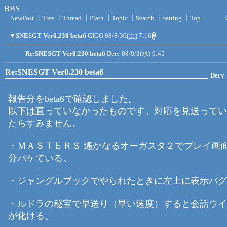
BBS
NewPost
┃
Tree
┃
Thread
┃
Plain
┃
Topic
┃
Search
┃
Setting
┃
Top
▼
SNESGT Ver0.230 beta6
GIGO
08/8/30(土) 7:16
Re:SNESGT Ver0.230 beta6
Dery
08/9/3(水) 9:45
Re:SNESGT Ver0.230 beta6
Dery
報告分をbeta6で確認しました。
以下は直っていなかったものです。対応を見送ってい
たらすみません。
・ＭＡＳＴＥＲＳ 遙かなるオーガスタ２でプレイ画
分バケている。
・ジャングルブックでやられたときに左上に表示バグ
・ルドラの秘宝で早送り（早い速度）すると会話ウイ
が化ける。