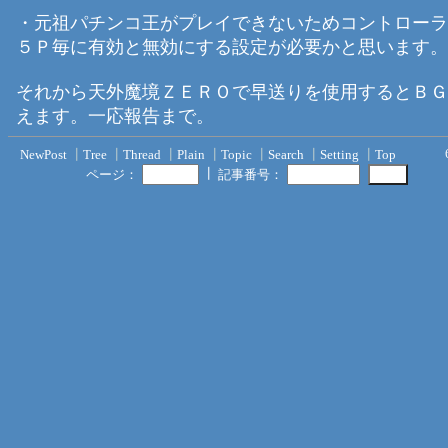
・元祖パチンコ王がプレイできないためコントローラ
５Ｐ毎に有効と無効にする設定が必要かと思います。
それから天外魔境ＺＥＲＯで早送りを使用するとＢＧ
えます。一応報告まで。
NewPost
┃
Tree
┃
Thread
┃
Plain
┃
Topic
┃
Search
┃
Setting
┃
Top
┃
ページ：
記事番号：