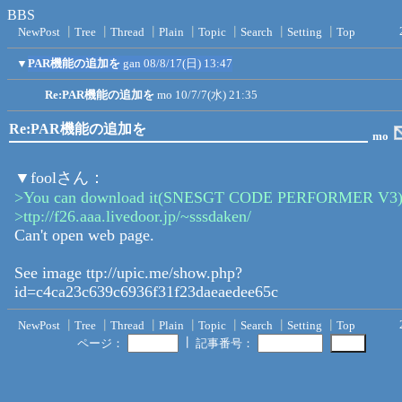
BBS
NewPost
┃
Tree
┃
Thread
┃
Plain
┃
Topic
┃
Search
┃
Setting
┃
Top
▼
PAR機能の追加を
gan
08/8/17(日) 13:47
Re:PAR機能の追加を
mo
10/7/7(水) 21:35
Re:PAR機能の追加を
mo
▼foolさん：
>You can download it(SNESGT CODE PERFORMER V3) 
>ttp://f26.aaa.livedoor.jp/~sssdaken/
Can't open web page.
See image ttp://upic.me/show.php?
id=c4ca23c639c6936f31f23daeaedee65c
NewPost
┃
Tree
┃
Thread
┃
Plain
┃
Topic
┃
Search
┃
Setting
┃
Top
┃
ページ：
記事番号：