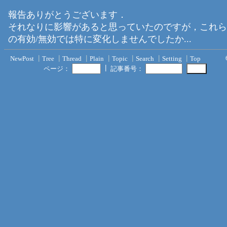
報告ありがとうございます．
それなりに影響があると思っていたのですが，これら
の有効/無効では特に変化しませんでしたか...
NewPost
┃
Tree
┃
Thread
┃
Plain
┃
Topic
┃
Search
┃
Setting
┃
Top
┃
ページ：
記事番号：