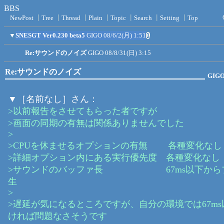
BBS
NewPost
┃
Tree
┃
Thread
┃
Plain
┃
Topic
┃
Search
┃
Setting
┃
Top
▼
SNESGT Ver0.230 beta5
GIGO
08/6/2(月) 1:51
Re:サウンドのノイズ
GIGO
08/8/31(日) 3:15
Re:サウンドのノイズ
GIG
▼［名前なし］さん：
>以前報告をさせてもらった者ですが
>画面の同期の有無は関係ありませんでした
>
>CPUを休ませるオプションの有無 各種変化なし
>詳細オプション内にある実行優先度 各種変化なし
>サウンドのバッファ長 67ms以下から
生
>
>遅延が気になるところですが、自分の環境では67m
ければ問題なさそうです