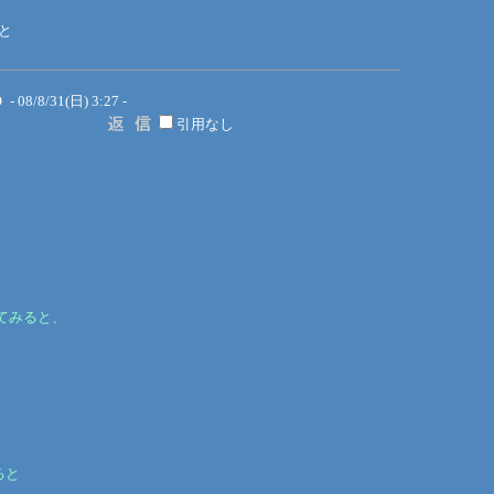
と
O
- 08/8/31(日) 3:27 -
引用なし
てみると、
ると