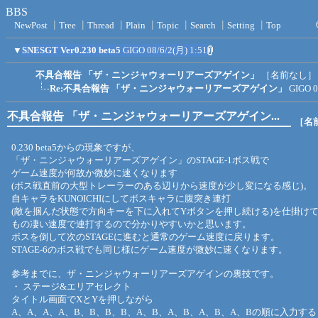
BBS
NewPost
┃
Tree
┃
Thread
┃
Plain
┃
Topic
┃
Search
┃
Setting
┃
Top
▼
SNESGT Ver0.230 beta5
GIGO
08/6/2(月) 1:51
不具合報告 「ザ・ニンジャウォーリアーズアゲイン」
［名前なし］
Re:不具合報告 「ザ・ニンジャウォーリアーズアゲイン」
GIGO
0
不具合報告 「ザ・ニンジャウォーリアーズアゲイン...
［名
0.230 beta5からの現象ですが、
「ザ・ニンジャウォーリアーズアゲイン」のSTAGE-1ボス戦で
ゲーム速度が何故か微妙に速くなります
(ボス戦直前の大型トレーラーのある辺りから速度が少し変になる感じ)。
自キャラをKUNOICHIにしてボスキャラに腹突き連打
(敵を掴んだ状態で方向キーを下に入れてYボタンを押し続ける)を仕掛け
もの凄い速度で連打するので分かりやすいかと思います。
ボスを倒して次のSTAGEに進むと通常のゲーム速度に戻ります。
STAGE-6のボス戦でも同じ様にゲーム速度が微妙に速くなります。
参考までに、ザ・ニンジャウォーリアーズアゲインの裏技です。
・ ステージ&エリアセレクト
タイトル画面でXとYを押しながら
A、A、A、A、B、B、B、B、A、B、A、B、A、B、A、Bの順に入力する