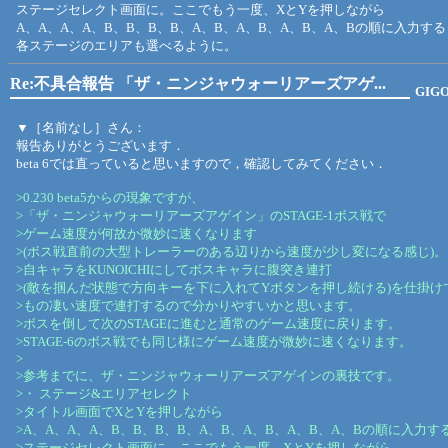
ステージセレクト画面に。ここでもう一度、XとYを押しながら
A、A、A、A、B、B、B、B、A、B、A、B、A、B、A、Bの順に入力する
各ステージのエリアも選べるように。
Re:不具合報告 「ザ・ニンジャウォーリアーズアゲ...
GIG
▼［名前なし］さん：
報告ありがとうございます．
beta 6では直っていると思いますので，確認してみてください．
>0.230 beta5からの現象ですが、
>「ザ・ニンジャウォーリアーズアゲイン」のSTAGE-1ボス戦で
>ゲーム速度が何故か微妙に速くなります
>(ボス戦直前の大型トレーラーのある辺りから速度が少し変になる感じ)。
>自キャラをKUNOICHIにしてボスキャラに腹突き連打
>(敵を掴んだ状態で方向キーを下に入れてYボタンを押し続ける)を仕掛け
>もの凄い速度で連打するので分かりやすいかと思います。
>ボスを倒して次のSTAGEに進むと通常のゲーム速度に戻ります。
>STAGE-6のボス戦でも同じ様にゲーム速度が微妙に速くなります。
>
>参考までに、ザ・ニンジャウォーリアーズアゲインの裏技です。
>・ ステージ&エリアセレクト
>タイトル画面でXとYを押しながら
>A、A、A、A、B、B、B、B、A、B、A、B、A、B、A、Bの順に入力す
>ステージセレクト画面に。ここでもう一度、XとYを押しながら