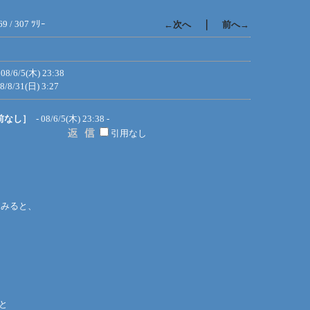
69 / 307 ﾂﾘｰ
｜
←次へ
前へ→
08/6/5(木) 23:38
8/8/31(日) 3:27
前なし］
- 08/6/5(木) 23:38 -
引用なし
てみると、
と