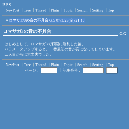
BBS
NewPost
┃
Tree
┃
Thread
┃
Plain
┃
Topic
┃
Search
┃
Setting
┃
Top
▼
ロマサガ3の音の不具合
G.G
07/3/23(金) 21:10
ロマサガ3の音の不具合
G.G
-
はじめまして。ロマサガ3で戦闘に勝利した後、
パラメータアップすると、一番最初の音が変になってしまいます。
二人目からは大丈夫でした。
NewPost
┃
Tree
┃
Thread
┃
Plain
┃
Topic
┃
Search
┃
Setting
┃
Top
┃
ページ：
記事番号：