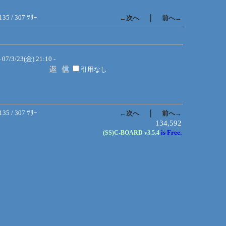
135 / 307 ﾂﾘｰ
｜
←次へ
前へ→
 07/3/23(金) 21:10 -
引用なし
135 / 307 ﾂﾘｰ
｜
←次へ
前へ→
134,592
is Free.
(SS)C-BOARD
v3.5.4